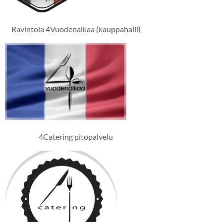
Ravintola 4Vuodenaikaa (kauppahalli)
4Catering pitopalvelu