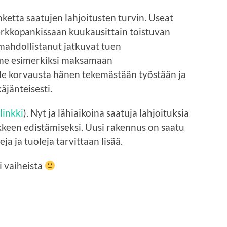
etta saatujen lahjoitusten turvin. Useat
rkkopankissaan kuukausittain toistuvan
mahdollistanut jatkuvat tuen
me esimerkiksi maksamaan
e korvausta hänen tekemästään työstään ja
jänteisesti.
linkki
). Nyt ja lähiaikoina saatuja lahjoituksia
kkeen edistämiseksi. Uusi rakennus on saatu
ja ja tuoleja tarvittaan lisää.
i vaiheista