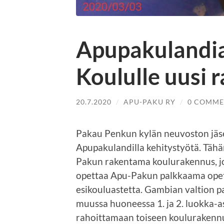
Apupakulandia
Koululle uusi 
20.7.2020
/
APU-PAKU RY
/
0 COMME
Pakau Penkun kylän neuvoston jäsen
Apupakulandilla kehitystyötä. Tähä
Pakun rakentama koulurakennus, jo
opettaa Apu-Pakun palkkaama opet
esikouluastetta. Gambian valtion 
muussa huoneessa 1. ja 2. luokka-a
rahoittamaan toiseen koulurakennu