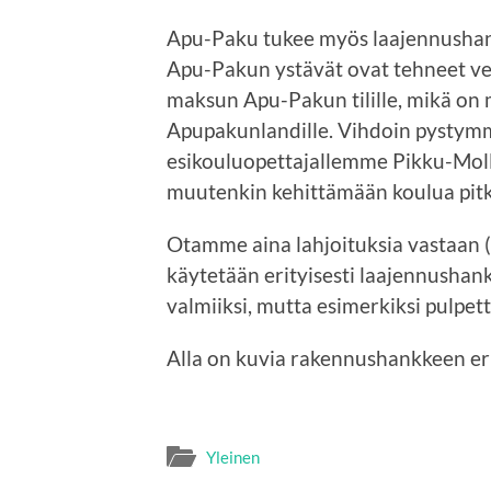
Apu-Paku tukee myös laajennushank
Apu-Pakun ystävät ovat tehneet ve
maksun Apu-Pakun tilille, mikä on 
Apupakunlandille. Vihdoin pystym
esikouluopettajallemme Pikku-Moll
muutenkin kehittämään koulua pitkä
Otamme aina lahjoituksia vastaan (
käytetään erityisesti laajennushan
valmiiksi, mutta esimerkiksi pulpette
Alla on kuvia rakennushankkeen er
Yleinen