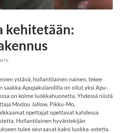
 kehitetään:
rakennus
NTS
ien ystävä, hollantilainen nainen, tekee
n saakka Apupakulandilla on ollut yksi Apu-
ssa on kolme luokkahuonetta. Yhdessä niistä
taja Modou Jallow, Pikku-Mo,
palkkaamat opettajat opettavat kahdessa
stetta. Hollantilainen hyväntekijän
kseen tulee seuraavat kaksi luokka-astetta.