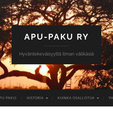
APU-PAKU RY
Hyväntekeväisyyttä ilman välikäsiä
PU-PAKU)
HISTORIA
KUINKA OSALLISTUA
YH