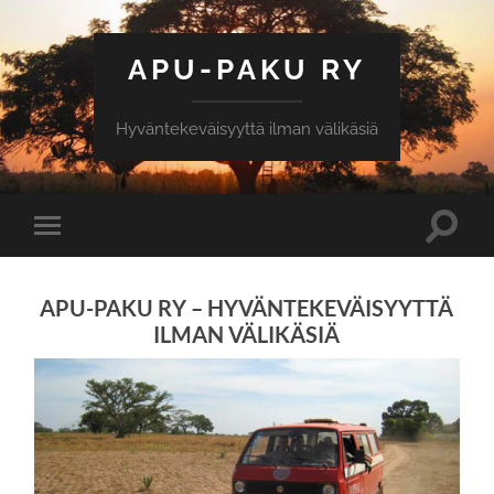
APU-PAKU RY
Hyväntekeväisyyttä ilman välikäsiä
Toggle
Toggle
search
mobile
field
menu
APU-PAKU RY – HYVÄNTEKEVÄISYYTTÄ
ILMAN VÄLIKÄSIÄ