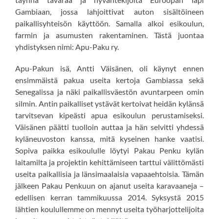
Gambiaan, jossa lahjoittivat auton sisältöineen
paikallisyhteisön käyttöön. Samalla alkoi esikoulun,
farmin ja asumusten rakentaminen. Tästä juontaa
yhdistyksen nimi: Apu-Paku ry.
Apu-Pakun isä, Antti Väisänen, oli käynyt ennen
ensimmäistä pakua useita kertoja Gambiassa sekä
Senegalissa ja näki paikallisväestön avuntarpeen omin
silmin. Antin paikalliset ystävät kertoivat heidän kylänsä
tarvitsevan kipeästi apua esikoulun perustamiseksi.
Väisänen päätti tuolloin auttaa ja hän selvitti yhdessä
kyläneuvoston kanssa, mitä kyseinen hanke vaatisi.
Sopiva paikka esikoululle löytyi Pakau Penku kylän
laitamilta ja projektin kehittämiseen tarttui välittömästi
useita paikallisia ja länsimaalaisia vapaaehtoisia. Tämän
jälkeen Pakau Penkuun on ajanut useita karavaaneja –
edellisen kerran tammikuussa 2014. Syksystä 2015
lähtien koulullemme on mennyt useita työharjottelijoita