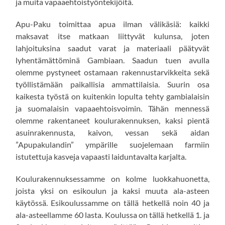
ja muita vapaaehtoistyöntekijöitä.
Apu-Paku toimittaa apua ilman välikäsiä: kaikki
maksavat itse matkaan liittyvät kulunsa, joten
lahjoituksina saadut varat ja materiaali päätyvät
lyhentämättöminä Gambiaan. Saadun tuen avulla
olemme pystyneet ostamaan rakennustarvikkeita sekä
työllistämään paikallisia ammattilaisia. Suurin osa
kaikesta työstä on kuitenkin lopulta tehty gambialaisin
ja suomalaisin vapaaehtoisvoimin. Tähän mennessä
olemme rakentaneet koulurakennuksen, kaksi pientä
asuinrakennusta, kaivon, vessan sekä aidan
”Apupakulandin” ympärille suojelemaan farmiin
istutettuja kasveja vapaasti laiduntavalta karjalta.
Koulurakennuksessamme on kolme luokkahuonetta,
joista yksi on esikoulun ja kaksi muuta ala-asteen
käytössä. Esikoulussamme on tällä hetkellä noin 40 ja
ala-asteellamme 60 lasta. Koulussa on tällä hetkellä 1. ja