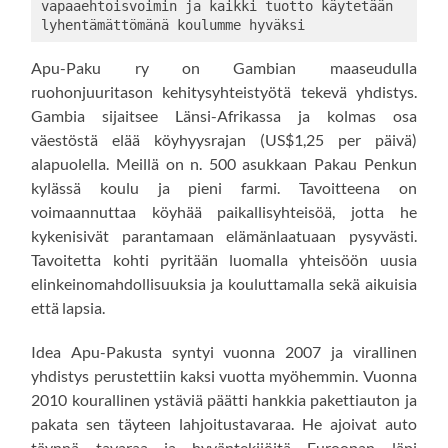
vapaaehtoisvoimin ja kaikki tuotto käytetään 
lyhentämättömänä koulumme hyväksi
Apu-Paku ry on Gambian maaseudulla
ruohonjuuritason kehitysyhteistyötä tekevä yhdistys.
Gambia sijaitsee Länsi-Afrikassa ja kolmas osa
väestöstä elää köyhyysrajan (US$1,25 per päivä)
alapuolella. Meillä on n. 500 asukkaan Pakau Penkun
kylässä koulu ja pieni farmi. Tavoitteena on
voimaannuttaa köyhää paikallisyhteisöä, jotta he
kykenisivät parantamaan elämänlaatuaan pysyvästi.
Tavoitetta kohti pyritään luomalla yhteisöön uusia
elinkeinomahdollisuuksia ja kouluttamalla sekä aikuisia
että lapsia.
Idea Apu-Pakusta syntyi vuonna 2007 ja virallinen
yhdistys perustettiin kaksi vuotta myöhemmin. Vuonna
2010 kourallinen ystäviä päätti hankkia pakettiauton ja
pakata sen täyteen lahjoitustavaraa. He ajoivat auto
täynnä tavaraa ja hyväntekijöitä Euroopan läpi