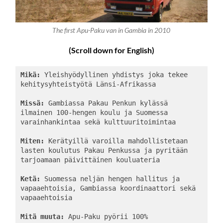
The first Apu-Paku van in Gambia in 2010
(Scroll down for English)
Mikä:
 Yleishyödyllinen yhdistys joka tekee 
kehitysyhteistyötä Länsi-Afrikassa

Missä:
 Gambiassa Pakau Penkun kylässä 
ilmainen 100-hengen koulu ja Suomessa 
varainhankintaa sekä kulttuuritoimintaa

Miten:
 Kerätyillä varoilla mahdollistetaan 
lasten koulutus Pakau Penkussa ja pyritään 
tarjoamaan päivittäinen kouluateria

Ketä:
 Suomessa neljän hengen hallitus ja 
vapaaehtoisia, Gambiassa koordinaattori sekä 
vapaaehtoisia

Mitä muuta:
 Apu-Paku pyörii 100% 