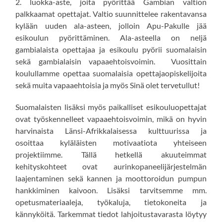
2. luokka-aste, joita pyörittää Gambian valtion
palkkaamat opettajat. Valtio suunnittelee rakentavansa
kylään uuden ala-asteen, jolloin Apu-Pakulle jää
esikoulun pyörittäminen. Ala-asteella on neljä
gambialaista opettajaa ja esikoulu pyörii suomalaisin
sekä gambialaisin vapaaehtoisvoimin. Vuosittain
koulullamme opettaa suomalaisia opettajaopiskelijoita
sekä muita vapaaehtoisia ja myös Sinä olet tervetullut!
Suomalaisten lisäksi myös paikalliset esikouluopettajat
ovat työskennelleet vapaaehtoisvoimin, mikä on hyvin
harvinaista Länsi-Afrikkalaisessa kulttuurissa ja
osoittaa kyläläisten motivaatiota yhteiseen
projektiimme. Tällä hetkellä akuuteimmat
kehityskohteet ovat aurinkopaneelijärjestelmän
laajentaminen sekä kannen ja moottoroidun pumpun
hankkiminen kaivoon. Lisäksi tarvitsemme mm.
opetusmateriaaleja, työkaluja, tietokoneita ja
kännyköitä. Tarkemmat tiedot lahjoitustavarasta löytyy