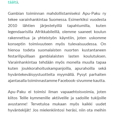
täältä
.
Gambian toiminnan mahdollistamiseksi Apu-Paku ry
tekee varainhankintaa Suomessa. Esimerkiksi vuodesta
2010 lähtien järjestetyillä tapahtumilla, kuten
legendaarisilla Afrikkabileillä, olemme saaneet koulun
rakennettua ja yhteistyön käyntiin, joten uskomme
konseptin toimivuuteen myös tulevaisuudessa. On
hienoa todeta suomalaisten nuorten kustantaneen
festarilipuillaan gambialaisten lasten koulutuksen.
Varainhankintaa tehdään myös monella muulla tapaa
kuten joukkorahoituskampanjoilla, apurahoilla sekä
hyväntekeväisyystuotteita myymällä. Pysyt parhaiten
ajantasalla toiminnastamme Facebook-sivumme kautta.
Apu-Paku ei toimisi ilman vapaaehtoisvoimia, joten
kiitos Teille kymmenille aktiiveille ja sadoille tukijoille
avustanne! Tervetuloa mukaan myös kaikki uudet
hyväntekijät! Jos mielenkiintosi heräsi, niin ota meihin