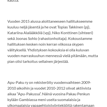
kautta.
Vuoden 2015 alussa aloittaneeseen hallitukseemme
kuuluu neljä jäsentä ja he ovat Topias Takkinen (pj),
Katariina Alalääkkölä (vpj), Niko Konttinen (sihteeri)
sekä Joonas Sohlo (rahastonhoitaja). Kokoustamme
hallituksen kesken noin kerran viikossa skypen
välityksellä. Yhdistyksen kokouksia ei olla kuluvan
vuoden marraskuuhun mennessä vielä pitämään, mutta
pian olisi tarkoitus sellainen järjestää.
Apu-Paku ry on rekisteröity vuodenvaihteen 2009-
2010 aikoihin ja vuodet 2010-2012 olivat aktiivista
aikaa ”Apu-Pakussa”. Näinä vuosina Pakau Penkun
kylään Gambiassa meni useita suomalaisia ja
ulkomaalaisia vapaaehtoistyöntekijöitä rakentamaan