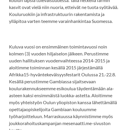
koulun lapsia tulevaisuudessa. Tällä hetkellä farmin
kasvit ovat vielä niin nuoria, etteivät ne tuota syötävää.
Kouluruokiin ja infrastruktuurin rakentamista ja
ylläpitoa varten teemme varainhankintaa Suomessa.
Kuluva vuosi on ensimmäinen toimintavuosi noin
kolmen (3) vuoden hiljaiselon jälkeen. Perustimme
uuden hallituksen vuodenvaihteessa 2014-2015 ja
aloitimme toiminnan kesällä 2015 järjestämällä
Afrikka15-hyväntekeväisyysfestarit Oulussa 21.-22.8.
Kesällä perustimme Gambiassa sijaitsevaan
koulurakennukseemme esikoulua täydentämään ala-
asteen kaksi ensimmäistä luokka-astetta. Aloitimme
myös yhteistyön Oulun yliopiston kanssa lähettämällä
opettajaopiskelijoita Gambiaan kouluumme
työharjoitteluun. Marraskuussa käynnistimme myös
joukkorahoituskampanjan mesenaatti.me-sivuston