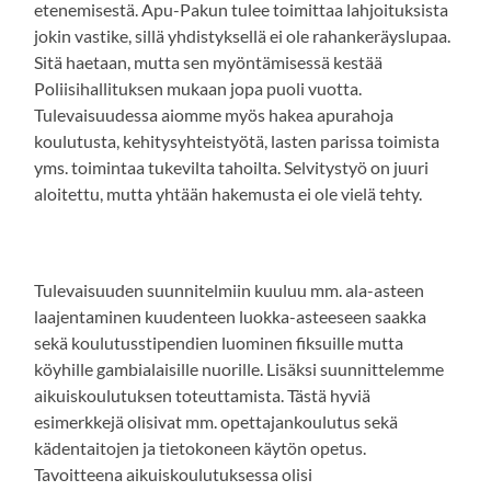
etenemisestä. Apu-Pakun tulee toimittaa lahjoituksista
jokin vastike, sillä yhdistyksellä ei ole rahankeräyslupaa.
Sitä haetaan, mutta sen myöntämisessä kestää
Poliisihallituksen mukaan jopa puoli vuotta.
Tulevaisuudessa aiomme myös hakea apurahoja
koulutusta, kehitysyhteistyötä, lasten parissa toimista
yms. toimintaa tukevilta tahoilta. Selvitystyö on juuri
aloitettu, mutta yhtään hakemusta ei ole vielä tehty.
Tulevaisuuden suunnitelmiin kuuluu mm. ala-asteen
laajentaminen kuudenteen luokka-asteeseen saakka
sekä koulutusstipendien luominen fiksuille mutta
köyhille gambialaisille nuorille. Lisäksi suunnittelemme
aikuiskoulutuksen toteuttamista. Tästä hyviä
esimerkkejä olisivat mm. opettajankoulutus sekä
kädentaitojen ja tietokoneen käytön opetus.
Tavoitteena aikuiskoulutuksessa olisi