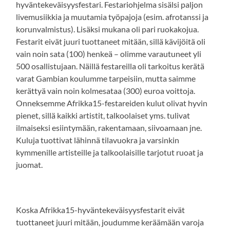
hyväntekeväisyysfestari. Festariohjelma sisälsi paljon
livemusiikkia ja muutamia työpajoja (esim. afrotanssi ja
korunvalmistus). Lisäksi mukana oli pari ruokakojua.
Festarit eivät juuri tuottaneet mitään, sillä kävijöitä oli
vain noin sata (100) henkeä – olimme varautuneet yli
500 osallistujaan. Näillä festareilla oli tarkoitus kerätä
varat Gambian koulumme tarpeisiin, mutta saimme
kerättyä vain noin kolmesataa (300) euroa voittoja.
Onneksemme Afrikka15-festareiden kulut olivat hyvin
pienet, sillä kaikki artistit, talkoolaiset yms. tulivat
ilmaiseksi esiintymään, rakentamaan, siivoamaan jne.
Kuluja tuottivat lähinnä tilavuokra ja varsinkin
kymmenille artisteille ja talkoolaisille tarjotut ruoat ja
juomat.
Koska Afrikka15-hyväntekeväisyysfestarit eivät
tuottaneet juuri mitään, joudumme keräämään varoja