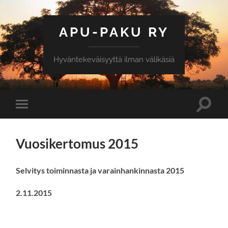
APU-PAKU RY
Hyväntekeväisyyttä ilman välikäsiä
Toggle
Toggle
search
mobile
field
menu
Vuosikertomus 2015
Selvitys toiminnasta ja varainhankinnasta 2015
2.11.2015