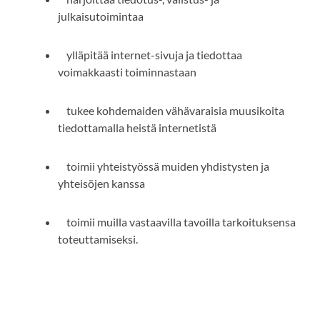
julkaisutoimintaa
ylläpitää internet-sivuja ja tiedottaa
voimakkaasti toiminnastaan
tukee kohdemaiden vähävaraisia muusikoita
tiedottamalla heistä internetistä
toimii yhteistyössä muiden yhdistysten ja
yhteisöjen kanssa
toimii muilla vastaavilla tavoilla tarkoituksensa
toteuttamiseksi.