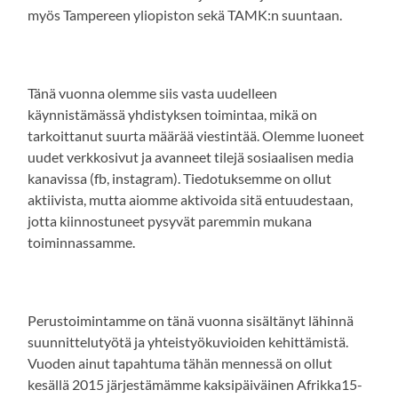
myös Tampereen yliopiston sekä TAMK:n suuntaan.
Tänä vuonna olemme siis vasta uudelleen
käynnistämässä yhdistyksen toimintaa, mikä on
tarkoittanut suurta määrää viestintää. Olemme luoneet
uudet verkkosivut ja avanneet tilejä sosiaalisen media
kanavissa (fb, instagram). Tiedotuksemme on ollut
aktiivista, mutta aiomme aktivoida sitä entuudestaan,
jotta kiinnostuneet pysyvät paremmin mukana
toiminnassamme.
Perustoimintamme on tänä vuonna sisältänyt lähinnä
suunnittelutyötä ja yhteistyökuvioiden kehittämistä.
Vuoden ainut tapahtuma tähän mennessä on ollut
kesällä 2015 järjestämämme kaksipäiväinen Afrikka15-