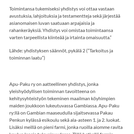
Toimintansa tukemiseksi yhdistys voi ottaa vastaan
avustuksia, lahjoituksia ja testamentteja sekä järjestää
asianomaisen luvan saatuaan arpajaisia ja
rahankeräyksiä. Yhdistys voi omistaa toimintaansa
varten tarpeellista kiinteää ja irtainta omaisuutta.”
Lähde: yhdistyksen säännöt, pykälä 2 (”Tarkoitus ja
toiminnan laatu”)
Apu-Paku ry on aatteellinen yhdistys, jonka
yleishyödyllisen toiminnan tavoitteena on
kehitysyhteistyön tekeminen maailman köyhimpien
maiden joukkoon lukeutuvassa Gambiassa. Apu-Paku
ry:llä on Gambian maaseudulla sijaitsevassa Pakau
Penkun kylässä esikoulu sekä ala-asteen 1. ja 2. luokat.
Lisäksi meillä on pieni farmi, jonka ruoilla aiomme ravita