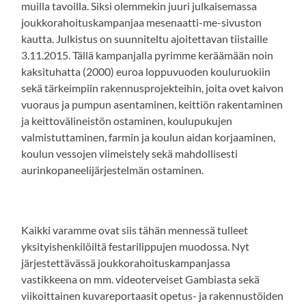
muilla tavoilla. Siksi olemmekin juuri julkaisemassa
joukkorahoituskampanjaa mesenaatti-me-sivuston
kautta. Julkistus on suunniteltu ajoitettavan tiistaille
3.11.2015. Tällä kampanjalla pyrimme keräämään noin
kaksituhatta (2000) euroa loppuvuoden kouluruokiin
sekä tärkeimpiin rakennusprojekteihin, joita ovet kaivon
vuoraus ja pumpun asentaminen, keittiön rakentaminen
ja keittovälineistön ostaminen, koulupukujen
valmistuttaminen, farmin ja koulun aidan korjaaminen,
koulun vessojen viimeistely sekä mahdollisesti
aurinkopaneelijärjestelmän ostaminen.
Kaikki varamme ovat siis tähän mennessä tulleet
yksityishenkilöiltä festarilippujen muodossa. Nyt
järjestettävässä joukkorahoituskampanjassa
vastikkeena on mm. videoterveiset Gambiasta sekä
viikoittainen kuvareportaasit opetus- ja rakennustöiden