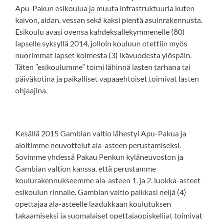
Apu-Pakun esikoulua ja muuta infrastruktuuria kuten
kaivon, aidan, vessan sekä kaksi pientä asuinrakennusta.
Esikoulu avasi ovensa kahdeksallekymmenelle (80)
lapselle syksyllä 2014, jolloin kouluun otettiin myös
nuorimmat lapset kolmesta (3) ikävuodesta ylöspäin.
Täten ”esikoulumme” toimi lähinnä lasten tarhana tai
päiväkotina ja paikalliset vapaaehtoiset toimivat lasten
ohjaajina.
Kesällä 2015 Gambian valtio lähestyi Apu-Pakua ja
aloitimme neuvottelut ala-asteen perustamiseksi.
Sovimme yhdessä Pakau Penkun kyläneuvoston ja
Gambian valtion kanssa, että perustamme
koulurakennukseemme ala-asteen 1. ja 2. luokka-asteet
esikoulun rinnalle. Gambian valtio palkkasi neljä (4)
opettajaa ala-asteelle laadukkaan koulutuksen
takaamiseksi ja suomalaiset opettajaopiskelijat toimivat