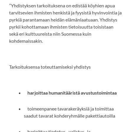
”Yhdistyksen tarkoituksena on edistää köyhien apua
tarvitsevien ihmisten henkistä ja fyysistä hyvinvointia ja
pyrkiä parantamaan heidän elämänlaatuaan. Yhdistys
pyrkii kohottamaan ihmisten tietoisuutta toisistaan
sekä eri kulttuureista niin Suomessa kuin
kohdemaissakin.
Tarkoituksensa toteuttamiseksi yhdistys
harjoittaa humanitääristä avustustoimintaa
toimeenpanee tavarakeräyksiä ja toimittaa
saadut tavarat kohderyhmälle pakettiautoilla
harjoittaa tiedotus-, valistus- ja