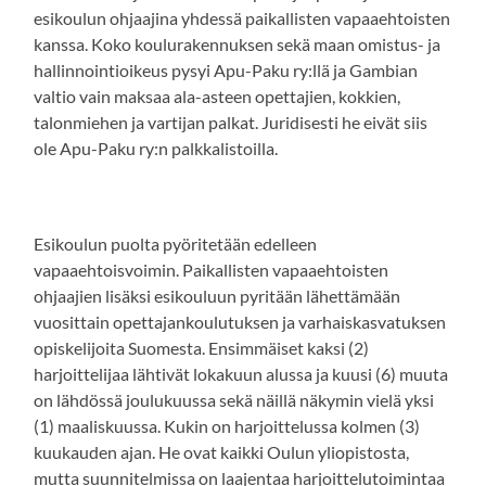
esikoulun ohjaajina yhdessä paikallisten vapaaehtoisten
kanssa. Koko koulurakennuksen sekä maan omistus- ja
hallinnointioikeus pysyi Apu-Paku ry:llä ja Gambian
valtio vain maksaa ala-asteen opettajien, kokkien,
talonmiehen ja vartijan palkat. Juridisesti he eivät siis
ole Apu-Paku ry:n palkkalistoilla.
Esikoulun puolta pyöritetään edelleen
vapaaehtoisvoimin. Paikallisten vapaaehtoisten
ohjaajien lisäksi esikouluun pyritään lähettämään
vuosittain opettajankoulutuksen ja varhaiskasvatuksen
opiskelijoita Suomesta. Ensimmäiset kaksi (2)
harjoittelijaa lähtivät lokakuun alussa ja kuusi (6) muuta
on lähdössä joulukuussa sekä näillä näkymin vielä yksi
(1) maaliskuussa. Kukin on harjoittelussa kolmen (3)
kuukauden ajan. He ovat kaikki Oulun yliopistosta,
mutta suunnitelmissa on laajentaa harjoittelutoimintaa