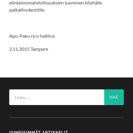
elinkeinomahdollisuuksien luominen köyhälle
paikallisväestölle.
Apu-Paku ry:n hallitus
2.11.2015 Tampere
Haku:
VIIMEISIMMÄT ARTIKKELIT