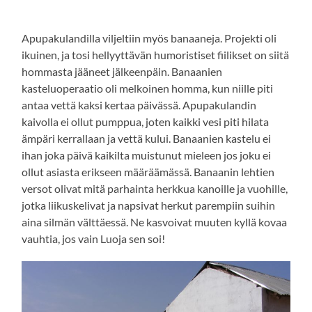
Apupakulandilla viljeltiin myös banaaneja. Projekti oli
ikuinen, ja tosi hellyyttävän humoristiset fiilikset on siitä
hommasta jääneet jälkeenpäin. Banaanien
kasteluoperaatio oli melkoinen homma, kun niille piti
antaa vettä kaksi kertaa päivässä. Apupakulandin
kaivolla ei ollut pumppua, joten kaikki vesi piti hilata
ämpäri kerrallaan ja vettä kului. Banaanien kastelu ei
ihan joka päivä kaikilta muistunut mieleen jos joku ei
ollut asiasta erikseen määräämässä. Banaanin lehtien
versot olivat mitä parhainta herkkua kanoille ja vuohille,
jotka liikuskelivat ja napsivat herkut parempiin suihin
aina silmän välttäessä. Ne kasvoivat muuten kyllä kovaa
vauhtia, jos vain Luoja sen soi!