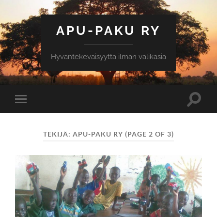
APU-PAKU RY
Hyväntekeväisyyttä ilman välikäsiä
Toggle
Toggle
search
mobile
field
menu
TEKIJÄ:
APU-PAKU RY
(PAGE 2 OF 3)