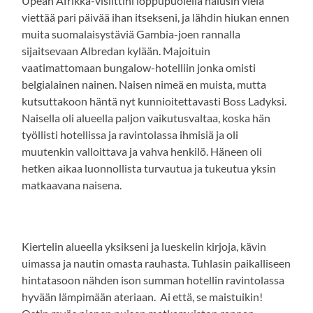
Upean Afrikka-visiittini loppupuolella halusin vielä
viettää pari päivää ihan itsekseni, ja lähdin hiukan ennen
muita suomalaisystäviä Gambia-joen rannalla
sijaitsevaan Albredan kylään. Majoituin
vaatimattomaan bungalow-hotelliin jonka omisti
belgialainen nainen. Naisen nimeä en muista, mutta
kutsuttakoon häntä nyt kunnioitettavasti Boss Ladyksi.
Naisella oli alueella paljon vaikutusvaltaa, koska hän
työllisti hotellissa ja ravintolassa ihmisiä ja oli
muutenkin valloittava ja vahva henkilö. Häneen oli
hetken aikaa luonnollista turvautua ja tukeutua yksin
matkaavana naisena.
Kiertelin alueella yksikseni ja lueskelin kirjoja, kävin
uimassa ja nautin omasta rauhasta. Tuhlasin paikalliseen
hintatasoon nähden ison summan hotellin ravintolassa
hyvään lämpimään ateriaan. Ai että, se maistuikin!