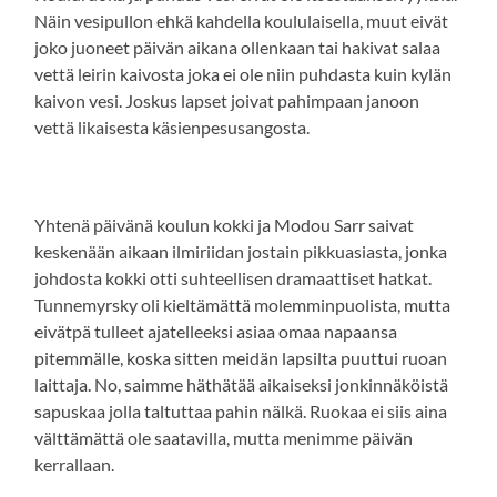
Näin vesipullon ehkä kahdella koululaisella, muut eivät
joko juoneet päivän aikana ollenkaan tai hakivat salaa
vettä leirin kaivosta joka ei ole niin puhdasta kuin kylän
kaivon vesi. Joskus lapset joivat pahimpaan janoon
vettä likaisesta käsienpesusangosta.
Yhtenä päivänä koulun kokki ja Modou Sarr saivat
keskenään aikaan ilmiriidan jostain pikkuasiasta, jonka
johdosta kokki otti suhteellisen dramaattiset hatkat.
Tunnemyrsky oli kieltämättä molemminpuolista, mutta
eivätpä tulleet ajatelleeksi asiaa omaa napaansa
pitemmälle, koska sitten meidän lapsilta puuttui ruoan
laittaja. No, saimme häthätää aikaiseksi jonkinnäköistä
sapuskaa jolla taltuttaa pahin nälkä. Ruokaa ei siis aina
välttämättä ole saatavilla, mutta menimme päivän
kerrallaan.