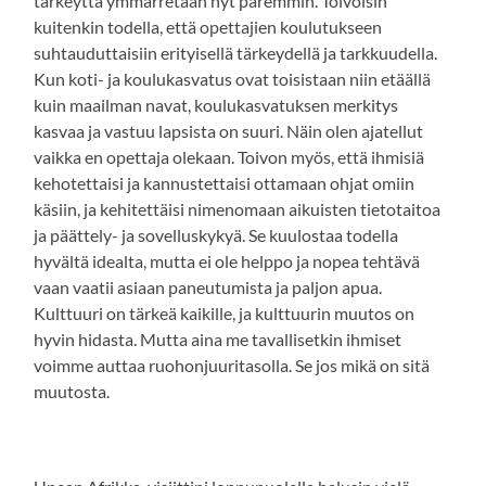
tärkeyttä ymmärretään nyt paremmin. Toivoisin
kuitenkin todella, että opettajien koulutukseen
suhtauduttaisiin erityisellä tärkeydellä ja tarkkuudella.
Kun koti- ja koulukasvatus ovat toisistaan niin etäällä
kuin maailman navat, koulukasvatuksen merkitys
kasvaa ja vastuu lapsista on suuri. Näin olen ajatellut
vaikka en opettaja olekaan. Toivon myös, että ihmisiä
kehotettaisi ja kannustettaisi ottamaan ohjat omiin
käsiin, ja kehitettäisi nimenomaan aikuisten tietotaitoa
ja päättely- ja sovelluskykyä. Se kuulostaa todella
hyvältä idealta, mutta ei ole helppo ja nopea tehtävä
vaan vaatii asiaan paneutumista ja paljon apua.
Kulttuuri on tärkeä kaikille, ja kulttuurin muutos on
hyvin hidasta. Mutta aina me tavallisetkin ihmiset
voimme auttaa ruohonjuuritasolla. Se jos mikä on sitä
muutosta.