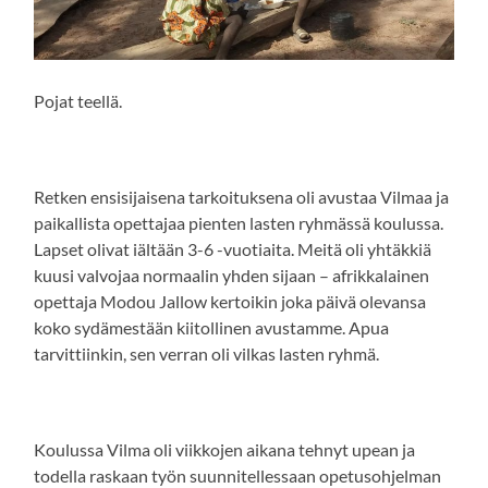
Pojat teellä.
Retken ensisijaisena tarkoituksena oli avustaa Vilmaa ja
paikallista opettajaa pienten lasten ryhmässä koulussa.
Lapset olivat iältään 3-6 -vuotiaita. Meitä oli yhtäkkiä
kuusi valvojaa normaalin yhden sijaan – afrikkalainen
opettaja Modou Jallow kertoikin joka päivä olevansa
koko sydämestään kiitollinen avustamme. Apua
tarvittiinkin, sen verran oli vilkas lasten ryhmä.
Koulussa Vilma oli viikkojen aikana tehnyt upean ja
todella raskaan työn suunnitellessaan opetusohjelman