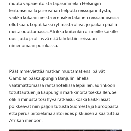
muuta vapaaehtoista tapasimmekin Helsingin
lentoasemalla ja se vähän helpotti reissujännitystä,
vaikka kukaan meistä ei ensikertalainen reissaamisessa
ollutkaan. Loput kaksi ryhmästä olivat jo paikan päällä
meitä odottamassa. Afrikka kuitenkin oli meille kaikille
uusi juttu ja oli hyvä että lähdettiin reissuun
nimenomaan porukassa.
Päätimme viettää matkan muutamat ensi päivät
Gambian pääkaupungin Banjulin lähellä
vaatimattomassa rantahotellissa lepäillen, aurinkoon
totuttautuen ja kaupungin markkinoita tsekkaillen. Se
olikin minusta tosi hyvä ratkaisu, koska kaikki asiat
poikkeavat niin paljon tutusta Suomesta ja Euroopasta,
että perus biitsielämä antoi edes pikkuisen aikaa tuttua
Afrikan menoon.