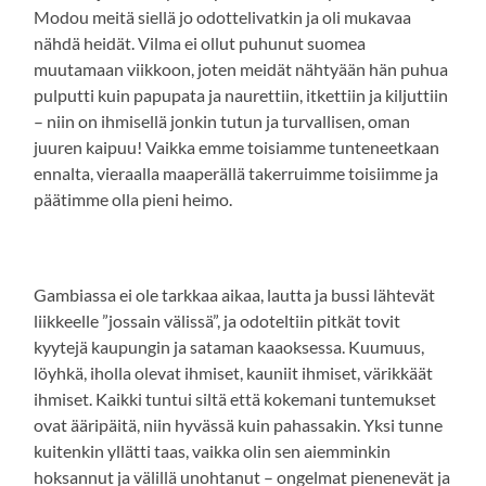
Modou meitä siellä jo odottelivatkin ja oli mukavaa
nähdä heidät. Vilma ei ollut puhunut suomea
muutamaan viikkoon, joten meidät nähtyään hän puhua
pulputti kuin papupata ja naurettiin, itkettiin ja kiljuttiin
– niin on ihmisellä jonkin tutun ja turvallisen, oman
juuren kaipuu! Vaikka emme toisiamme tunteneetkaan
ennalta, vieraalla maaperällä takerruimme toisiimme ja
päätimme olla pieni heimo.
Gambiassa ei ole tarkkaa aikaa, lautta ja bussi lähtevät
liikkeelle ”jossain välissä”, ja odoteltiin pitkät tovit
kyytejä kaupungin ja sataman kaaoksessa. Kuumuus,
löyhkä, iholla olevat ihmiset, kauniit ihmiset, värikkäät
ihmiset. Kaikki tuntui siltä että kokemani tuntemukset
ovat ääripäitä, niin hyvässä kuin pahassakin. Yksi tunne
kuitenkin yllätti taas, vaikka olin sen aiemminkin
hoksannut ja välillä unohtanut – ongelmat pienenevät ja