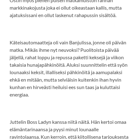
Ostin myös pienen puisen matkamuiston rannan
markkinakojusta joka ei ollut oikeastaan kallis, mutta
ajatuksissani en ollut laskenut rahapussin sisältöä.
Käteisautomaatteja oli vain Banjulissa, jonne oli päivän
matka. Mikäs ihme nyt neuvoksi? Puolitoista päivää
jäljellä, rahat loppu ja repussa paketti keksejä ja viikon
takaisia hunajapähkinöitä. Aluksi suunnittelin että syön
lounaaksi keksit, illalliseksi pähkinöitä ja aamupalaksi
ehkä en mitään, mutta selviäisin kuitenkin ihan hyvin
kunhan en hirveästi heiluisi ees sun taas ja kuluttaisi
energiaa.
Juttelin Boss Ladyn kanssa niitä näitä. Hän kertoi omaa
elämäntarinaansa ja pyysi minut lounaalle
ravintolaansa. Kun kerroin, että kiitollisena tarjouksesta