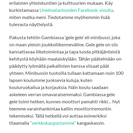
erilaisten yhteiskuntien ja kulttuurien mukaan. Käy
kurkistamassa
Unelmatarinoiden Facebook-sivulta
,
miten matka meni. Tiedotamme myöhemmin lisää
tulevasta näyttelystä.
Pakusta tehtiin Gambiassa ‘gele gele’ eli minibussi, joka
on maan yleisin joukkoliikenneväline. Gele gele on siis
kannattavaa liiketoimintaa ja tapa luoda pitkäjänteistä
kehitystä köyhään maalaiskylään. Tähän päätelmään on
päädytty lyömällä paikallisten kanssa viisaat päät
yhteen. Minibussin tuotoilla tullaan kattamaan noin 100
lapsen koulumme juoksevia kuluja, kuten
kouluruokailua ja korjauksia. Näin koulu saadaan
askeleen verran omavaraisemmaksi. Gambiassa gele
gele toimi hetken, kunnes moottori pamahti rikki… Nyt
teemme varainhankintaa kalliin moottoriremontin
tekemiseksi. Tällä hetkellä voi auttaa esimerkiksi
tilaamalla
”verkkokaupastamme”
kangaskassin.