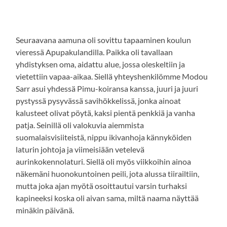
Seuraavana aamuna oli sovittu tapaaminen koulun
vieressä Apupakulandilla. Paikka oli tavallaan
yhdistyksen oma, aidattu alue, jossa oleskeltiin ja
vietettiin vapaa-aikaa. Siellä yhteyshenkilömme Modou
Sarr asui yhdessä Pimu-koiransa kanssa, juuri ja juuri
pystyssä pysyvässä savihökkelissä, jonka ainoat
kalusteet olivat pöytä, kaksi pientä penkkiä ja vanha
patja. Seinillä oli valokuvia aiemmista
suomalaisvisiiteistä, nippu ikivanhoja kännyköiden
laturin johtoja ja viimeisiään vetelevä
aurinkokennolaturi. Siellä oli myös viikkoihin ainoa
näkemäni huonokuntoinen peili, jota alussa tiirailtiin,
mutta joka ajan myötä osoittautui varsin turhaksi
kapineeksi koska oli aivan sama, miltä naama näyttää
minäkin päivänä.