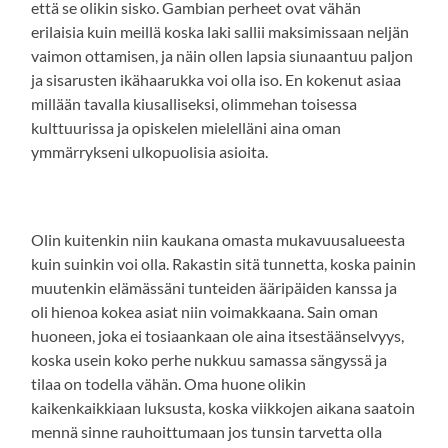
että se olikin sisko. Gambian perheet ovat vähän
erilaisia kuin meillä koska laki sallii maksimissaan neljän
vaimon ottamisen, ja näin ollen lapsia siunaantuu paljon
ja sisarusten ikähaarukka voi olla iso. En kokenut asiaa
millään tavalla kiusalliseksi, olimmehan toisessa
kulttuurissa ja opiskelen mielelläni aina oman
ymmärrykseni ulkopuolisia asioita.
Olin kuitenkin niin kaukana omasta mukavuusalueesta
kuin suinkin voi olla. Rakastin sitä tunnetta, koska painin
muutenkin elämässäni tunteiden ääripäiden kanssa ja
oli hienoa kokea asiat niin voimakkaana. Sain oman
huoneen, joka ei tosiaankaan ole aina itsestäänselvyys,
koska usein koko perhe nukkuu samassa sängyssä ja
tilaa on todella vähän. Oma huone olikin
kaikenkaikkiaan luksusta, koska viikkojen aikana saatoin
mennä sinne rauhoittumaan jos tunsin tarvetta olla