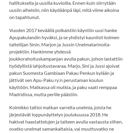
hallituksella ja uusilla kuvioilla. Ennen kuin siirrytään
uusiin aiheisiin, niin käydäänpä läpi, mitä viime aikoina
on tapahtunut.
Vuoden 2017 keväällä polkaistiin käyntiin uusi hanke
Apupakulandin hyväksi, ja se yhdistyi kauniisti kolmen
taiteilijan Sinin, Marjon ja Jussin Unelmatarinoita-
projektiin. Hankimme yhdessä
joukkorahoituskampanjan avulla pakun, johon lastattiin
hyödyllistä lahjoitustavaraa. Marjo, Sini ja Jussi ajoivat
pakun Suomesta Gambiaan Pakau Penkun kylään ja
jättivät sen Apu-Paku ry:n perustaman koulun
käyttöön. Matkassa oli mutkia, ja paku vaati remppaa
Madridissa, mutta perille päästiin.
Kolmikko taltioi matkan varrelta unelmia, joista he
järjestävät loppunäyttelyn joulukuussa 2018. He
hakivat haastattelujen ja taiteen avulla vastausta siihen,
ovatko unelmat samankaltaisia, vai muuttuvatko ne