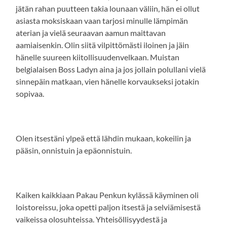
jätän rahan puutteen takia lounaan väliin, hän ei ollut
asiasta moksiskaan vaan tarjosi minulle lämpimän
aterian ja vielä seuraavan aamun maittavan
aamiaisenkin. Olin siitä vilpittömästi iloinen ja jäin
hänelle suureen kiitollisuudenvelkaan. Muistan
belgialaisen Boss Ladyn aina ja jos jollain polullani vielä
sinnepäin matkaan, vien hänelle korvaukseksi jotakin
sopivaa.
Olen itsestäni ylpeä että lähdin mukaan, kokeilin ja
pääsin, onnistuin ja epäonnistuin.
Kaiken kaikkiaan Pakau Penkun kylässä käyminen oli
loistoreissu, joka opetti paljon itsestä ja selviämisestä
vaikeissa olosuhteissa. Yhteisöllisyydestä ja