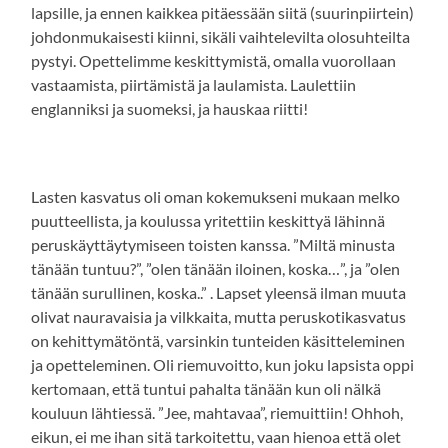
lapsille, ja ennen kaikkea pitäessään siitä (suurinpiirtein)
johdonmukaisesti kiinni, sikäli vaihtelevilta olosuhteilta
pystyi. Opettelimme keskittymistä, omalla vuorollaan
vastaamista, piirtämistä ja laulamista. Laulettiin
englanniksi ja suomeksi, ja hauskaa riitti!
Lasten kasvatus oli oman kokemukseni mukaan melko
puutteellista, ja koulussa yritettiin keskittyä lähinnä
peruskäyttäytymiseen toisten kanssa. ”Miltä minusta
tänään tuntuu?”, ”olen tänään iloinen, koska…”, ja ”olen
tänään surullinen, koska..” . Lapset yleensä ilman muuta
olivat nauravaisia ja vilkkaita, mutta peruskotikasvatus
on kehittymätöntä, varsinkin tunteiden käsitteleminen
ja opetteleminen. Oli riemuvoitto, kun joku lapsista oppi
kertomaan, että tuntui pahalta tänään kun oli nälkä
kouluun lähtiessä. ”Jee, mahtavaa”, riemuittiin! Ohhoh,
eikun, ei me ihan sitä tarkoitettu, vaan hienoa että olet