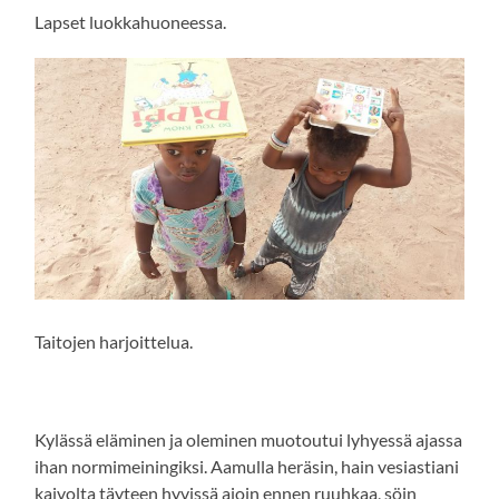
Lapset luokkahuoneessa.
Taitojen harjoittelua.
Kylässä eläminen ja oleminen muotoutui lyhyessä ajassa
ihan normimeiningiksi. Aamulla heräsin, hain vesiastiani
kaivolta täyteen hyvissä ajoin ennen ruuhkaa, söin