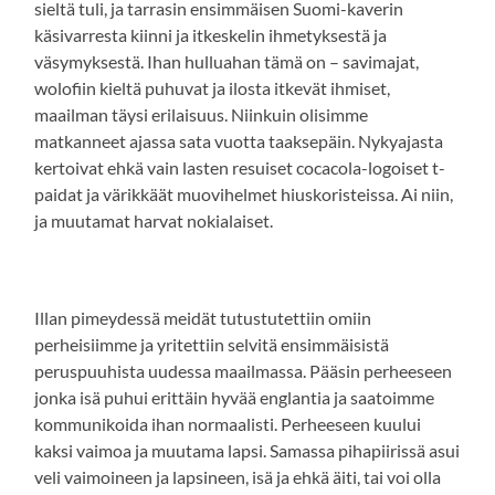
sieltä tuli, ja tarrasin ensimmäisen Suomi-kaverin
käsivarresta kiinni ja itkeskelin ihmetyksestä ja
väsymyksestä. Ihan hulluahan tämä on – savimajat,
wolofiin kieltä puhuvat ja ilosta itkevät ihmiset,
maailman täysi erilaisuus. Niinkuin olisimme
matkanneet ajassa sata vuotta taaksepäin. Nykyajasta
kertoivat ehkä vain lasten resuiset cocacola-logoiset t-
paidat ja värikkäät muovihelmet hiuskoristeissa. Ai niin,
ja muutamat harvat nokialaiset.
Illan pimeydessä meidät tutustutettiin omiin
perheisiimme ja yritettiin selvitä ensimmäisistä
peruspuuhista uudessa maailmassa. Pääsin perheeseen
jonka isä puhui erittäin hyvää englantia ja saatoimme
kommunikoida ihan normaalisti. Perheeseen kuului
kaksi vaimoa ja muutama lapsi. Samassa pihapiirissä asui
veli vaimoineen ja lapsineen, isä ja ehkä äiti, tai voi olla