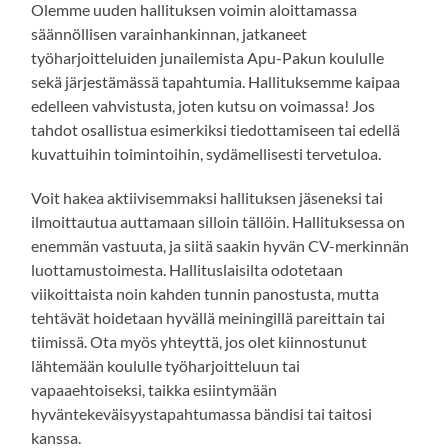
Olemme uuden hallituksen voimin aloittamassa
säännöllisen varainhankinnan, jatkaneet
työharjoitteluiden junailemista Apu-Pakun koululle
sekä järjestämässä tapahtumia. Hallituksemme kaipaa
edelleen vahvistusta, joten kutsu on voimassa! Jos
tahdot osallistua esimerkiksi tiedottamiseen tai edellä
kuvattuihin toimintoihin, sydämellisesti tervetuloa.
Voit hakea aktiivisemmaksi hallituksen jäseneksi tai
ilmoittautua auttamaan silloin tällöin. Hallituksessa on
enemmän vastuuta, ja siitä saakin hyvän CV-merkinnän
luottamustoimesta. Hallituslaisilta odotetaan
viikoittaista noin kahden tunnin panostusta, mutta
tehtävät hoidetaan hyvällä meiningillä pareittain tai
tiimissä. Ota myös yhteyttä, jos olet kiinnostunut
lähtemään koululle työharjoitteluun tai
vapaaehtoiseksi, taikka esiintymään
hyväntekeväisyystapahtumassa bändisi tai taitosi
kanssa.