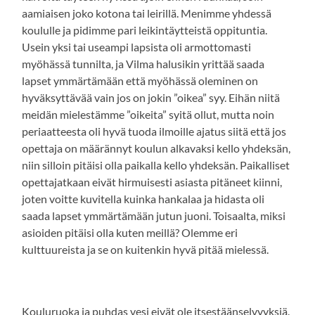
aamiaisen joko kotona tai leirillä. Menimme yhdessä
koululle ja pidimme pari leikintäytteistä oppituntia.
Usein yksi tai useampi lapsista oli armottomasti
myöhässä tunnilta, ja Vilma halusikin yrittää saada
lapset ymmärtämään että myöhässä oleminen on
hyväksyttävää vain jos on jokin ”oikea” syy. Eihän niitä
meidän mielestämme ”oikeita” syitä ollut, mutta noin
periaatteesta oli hyvä tuoda ilmoille ajatus siitä että jos
opettaja on määrännyt koulun alkavaksi kello yhdeksän,
niin silloin pitäisi olla paikalla kello yhdeksän. Paikalliset
opettajatkaan eivät hirmuisesti asiasta pitäneet kiinni,
joten voitte kuvitella kuinka hankalaa ja hidasta oli
saada lapset ymmärtämään jutun juoni. Toisaalta, miksi
asioiden pitäisi olla kuten meillä? Olemme eri
kulttuureista ja se on kuitenkin hyvä pitää mielessä.
Kouluruoka ja puhdas vesi eivät ole itsestäänselvyyksiä.