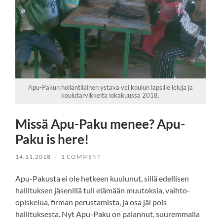
Apu-Pakun hollantilainen ystävä vei koulun lapsille leluja ja
koulutarvikkeita lokakuussa 2018.
Missä Apu-Paku menee? Apu-
Paku is here!
14.11.2018
/
1 COMMENT
Apu-Pakusta ei ole hetkeen kuulunut, sillä edellisen
hallituksen jäsenillä tuli elämään muutoksia, vaihto-
opiskelua, firman perustamista, ja osa jäi pois
hallituksesta. Nyt Apu-Paku on palannut, suuremmalla