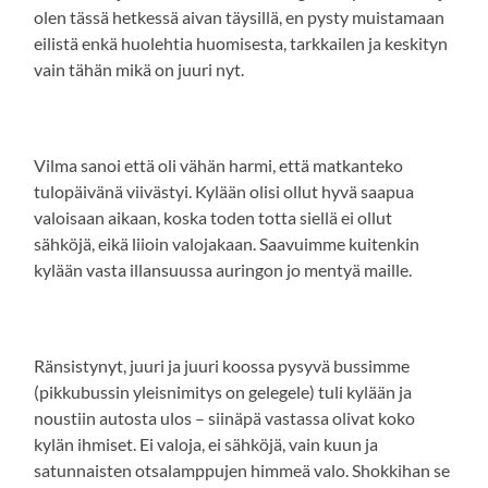
olen tässä hetkessä aivan täysillä, en pysty muistamaan
eilistä enkä huolehtia huomisesta, tarkkailen ja keskityn
vain tähän mikä on juuri nyt.
Vilma sanoi että oli vähän harmi, että matkanteko
tulopäivänä viivästyi. Kylään olisi ollut hyvä saapua
valoisaan aikaan, koska toden totta siellä ei ollut
sähköjä, eikä liioin valojakaan. Saavuimme kuitenkin
kylään vasta illansuussa auringon jo mentyä maille.
Ränsistynyt, juuri ja juuri koossa pysyvä bussimme
(pikkubussin yleisnimitys on gelegele) tuli kylään ja
noustiin autosta ulos – siinäpä vastassa olivat koko
kylän ihmiset. Ei valoja, ei sähköjä, vain kuun ja
satunnaisten otsalamppujen himmeä valo. Shokkihan se