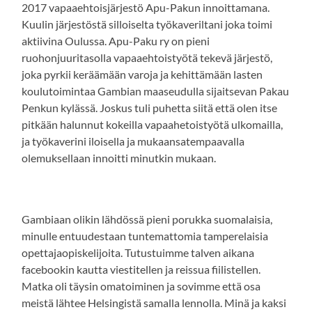
2017 vapaaehtoisjärjestö Apu-Pakun innoittamana.
Kuulin järjestöstä silloiselta työkaveriltani joka toimi
aktiivina Oulussa. Apu-Paku ry on pieni
ruohonjuuritasolla vapaaehtoistyötä tekevä järjestö,
joka pyrkii keräämään varoja ja kehittämään lasten
koulutoimintaa Gambian maaseudulla sijaitsevan Pakau
Penkun kylässä. Joskus tuli puhetta siitä että olen itse
pitkään halunnut kokeilla vapaahetoistyötä ulkomailla,
ja työkaverini iloisella ja mukaansatempaavalla
olemuksellaan innoitti minutkin mukaan.
Gambiaan olikin lähdössä pieni porukka suomalaisia,
minulle entuudestaan tuntemattomia tamperelaisia
opettajaopiskelijoita. Tutustuimme talven aikana
facebookin kautta viestitellen ja reissua fiilistellen.
Matka oli täysin omatoiminen ja sovimme että osa
meistä lähtee Helsingistä samalla lennolla. Minä ja kaksi