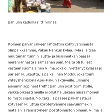
Banjulin kaduilla riitti vilinää.
Kolmen päivän jälkeen lähdettiin kohti varsinaista
olinpaikkaamme, Pakau Penkun kylää. Kylä sijaitsee
muutaman tunnin lautta- ja bussimatkan päässä
merenrannasta sisämaahan päin. Meitä oli tulleet
vastaan suomalainen Vilma, joka oli viettänyt kylässä jo
parisen kuukautta, ja paikallinen Modou joka toimi
yhteyshenkilönä Apu-Pakun aktiiveille. Olimme
aiemmin sopineet treffit Banjulin postitoimistolle,
vaikka oikeasti meillä ei ollut hajuakaan missä moinen
toimisto sijaitsi. No, taksilla pääsee pälkähästä, ja
kotvasen kuluttua köröteltyämme saavuimmekin
matalan ja ränsistyneen postitoimiston pihaan. Vilma ja